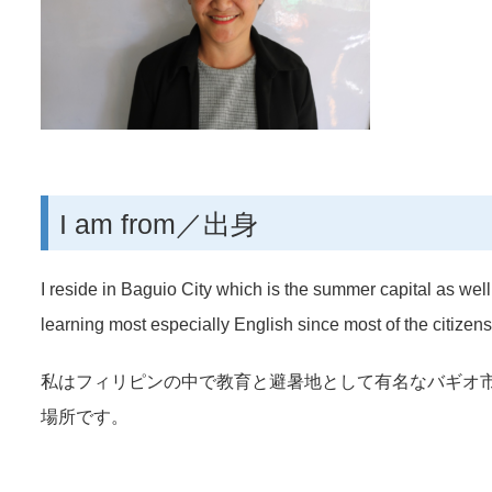
I am from／出身
I reside in Baguio City which is the summer capital as well 
learning most especially English since most of the citizen
私はフィリピンの中で教育と避暑地として有名なバギオ
場所です。