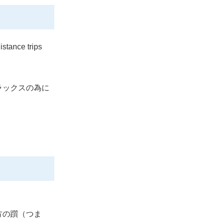
istance trips
ラックスの為に
方の躓（つま