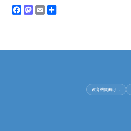
Facebook
Mastodon
Email
共
有
教育機関向け
→